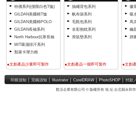
特價系列(僅限白色T恤)
抽繩背包系列
徽
GILDAN美國棉T恤
帆布袋系列
吸
GILDAN美國棉POLO
毛氈包系列
馬
GILDAN長袖系列
全彩抱枕系列
鑰
North Harbour抗寒長袖
滑鼠墊系列
拼
MIT吸濕排汗系列
類萊卡彈力棉
●文創產品少量即可製作
●文創產品一個即可製作
●文創
印前須知
│
完稿須知
│
Illustrator
│
CorelDRAW
│
PhotoSHOP
│
付款
甦活企業有限公司 © 版權所有 地 址:台北縣永和市國中路4號