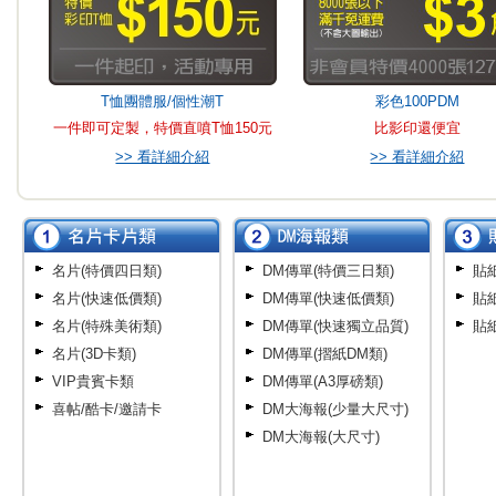
T恤團體服/個性潮T
彩色100PDM
一件即可定製，特價直噴T恤150元
比影印還便宜
>> 看詳細介紹
>> 看詳細介紹
名片(特價四日類)
DM傳單(特價三日類)
貼
名片(快速低價類)
DM傳單(快速低價類)
貼
名片(特殊美術類)
DM傳單(快速獨立品質)
貼
名片(3D卡類)
DM傳單(摺紙DM類)
VIP貴賓卡類
DM傳單(A3厚磅類)
喜帖/酷卡/邀請卡
DM大海報(少量大尺寸)
DM大海報(大尺寸)