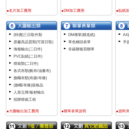
●名片加工費用
●DM加工費用
●貼紙
(特價)三日取件類
DM傳單(模造紙)
A
原廠高品質類(可當日取)
單色糊頭表單
手
海報輸出(二日件)
非碳聯複寫聯單
PVC貼紙(二日件)
燈箱類(二日件)
各式布類(帆布/油畫布)
旗幟布類(布旗/布條)
(旗幟/布條)規格品
人形立牌/板材輸出
招牌燈箱工程
●大圖輸出加工費用
●聯單表單說明
●資料