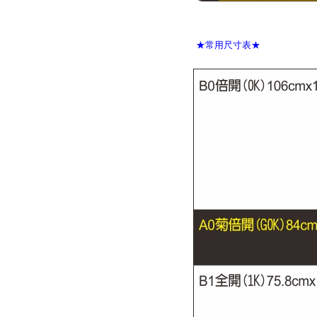
★常用尺寸表★