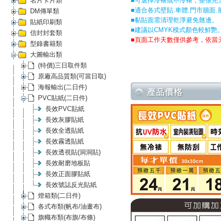
名片卡片類
■可選擇冷裱或不冷裱，整張完
■適合各式壁貼.車體.門市牆面.展會
DM傳單類
■黏貼面需清理乾淨避免翹邊。
貼紙印刷類
■建議以CMYK模式顏色較鮮艷
信封封套類
■頁面工作天數僅供參考，依當
型錄書籍類
大圖輸出類
(特價)三日取件類
原廠高品質類(可當日取)
海報輸出(二日件)
PVC貼紙(二日件)
長效PVC貼紙
長效灰膠貼紙
長效全透貼紙
長效霧透貼紙
長效透視貼(洞洞貼)
長效耐磨地板貼
長效正面膠貼紙
長效號誌反光貼紙
燈箱類(二日件)
各式布類(帆布/油畫布)
旗幟布類(布旗/布條)