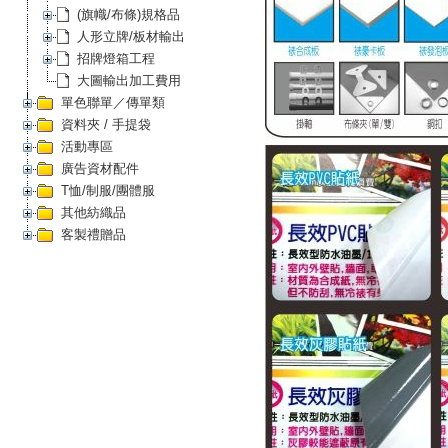
(旗幟/布條)規格品
人形立牌/板材輸出
招牌燈箱工程
大圖輸出加工費用
單色聯單／傳單類
資料夾 / 手提袋
活動專區
廣告資材配件
T恤/制服/團體服
其他紡織品
客製禮贈品