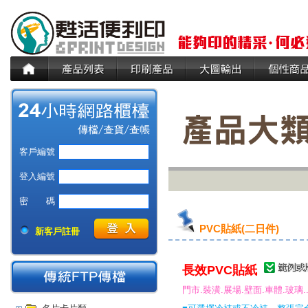
客戶編號
登入編號
密 碼
PVC貼紙(二日件)
新客戶註冊
長效PVC貼紙
門市.裝潢.展場.壁面.車體.玻璃.