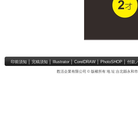
印前須知
│
完稿須知
│
Illustrator
│
CorelDRAW
│
PhotoSHOP
│
付款
甦活企業有限公司 © 版權所有 地 址:台北縣永和市國中路4號