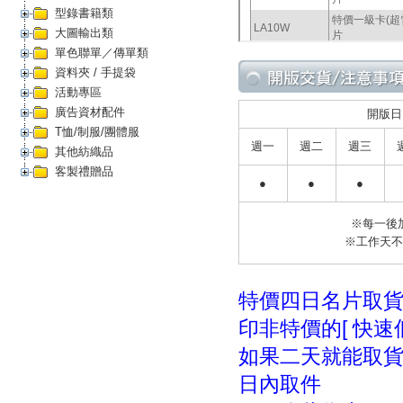
型錄書籍類
大圖輸出類
單色聯單／傳單類
資料夾 / 手提袋
活動專區
廣告資材配件
開版日
T恤/制服/團體服
週一
週二
週三
其他紡織品
客製禮贈品
●
●
●
※每一後
※工作天
特價四日名片取
印非特價的[ 快速低
如果二天就能取
日內取件