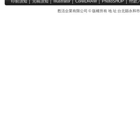
印前須知
│
完稿須知
│
Illustrator
│
CorelDRAW
│
PhotoSHOP
│
付款
甦活企業有限公司 © 版權所有 地 址:台北縣永和市國中路4號