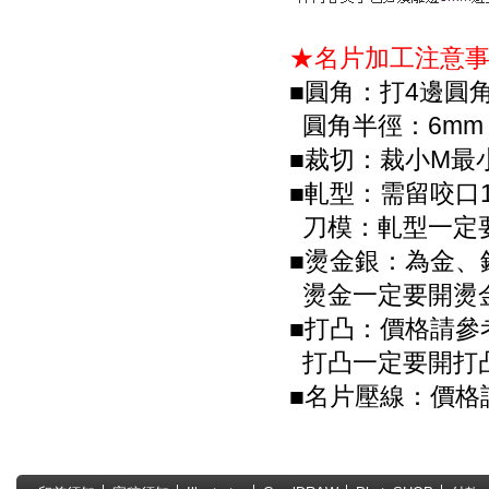
★名片加工注意
■圓角：打4邊圓
圓角半徑：6mm
■裁切：裁小M最
■軋型：需留咬口
刀模：軋型一定
■燙金銀：為金、
燙金一定要開燙
■打凸：
價格請參
打凸一定要開打
■名片壓線：
價格