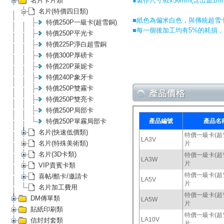
名片卡片類
●製作尺寸92x56mm(含出血1m
名片(特價四日類)
■紙色為偏米白色，與傳統超雪
特價250P一級卡(超雪銅)
■每一個後加工均有5%的耗損
特價250P平光卡
特價225P淨白超雪銅
特價300P厚磅卡
特價220P萊妮卡
特價240P象牙卡
特價250P雙霧卡
特價250P雙亮卡
特價250P局部卡
特價250P單霧局部卡
名片(快速低價類)
名片(特殊美術類)
名片(3D卡類)
VIP貴賓卡類
喜帖/酷卡/邀請卡
名片加工費用
DM傳單類
貼紙印刷類
信封封套類