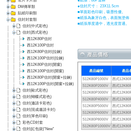
名片卡片類
●紙張：80P道林
●信封尺寸： 23X11.5cm
DM傳單類
■單面彩色印刷，吸墨性優。
貼紙印刷類
■紙張為象牙白色，表面無塗佈
信封封套類
■紙張厚度適中，透光度普通。
信封(中式彩色)
信封(西式彩色)
西12K80P信封
西12K100P信封
西12K80P信封(拉鍊)
西12K100P信封(拉鍊)
西12K80P信封(開窗)
西12K100P信封(開窗)
西12K80P信封(開窗+拉鍊)
西12K100P信封(開窗+拉鍊)
信封(歐式彩色)
信封(蝴蝶式彩色)
信封(邀請卡彩色)
信封(現成邀請卡封)
信封(單色印刷)
彩色CD封套
信封(紅包袋)"New"