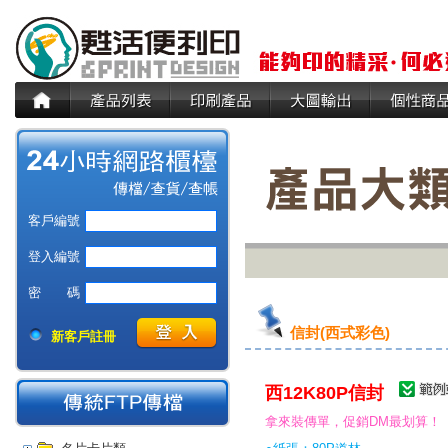
客戶編號
登入編號
密 碼
信封(西式彩色)
新客戶註冊
西12K80P信封
拿來裝傳單，促銷DM最划算！