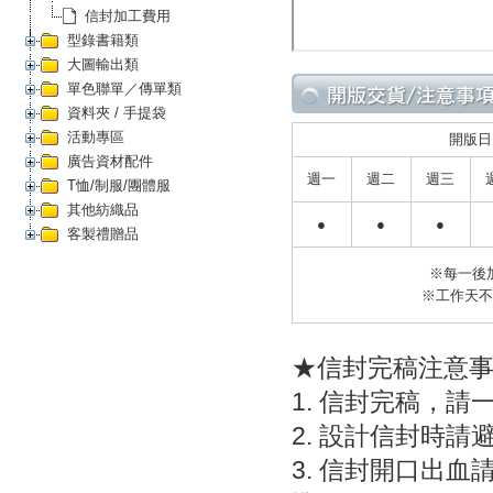
信封加工費用
型錄書籍類
大圖輸出類
單色聯單／傳單類
資料夾 / 手提袋
活動專區
開版日
廣告資材配件
週一
週二
週三
T恤/制服/團體服
其他紡織品
●
●
●
客製禮贈品
※每一後
※工作天
★信封完稿注意
1. 信封完稿，
2. 設計信封時
3. 信封開口出