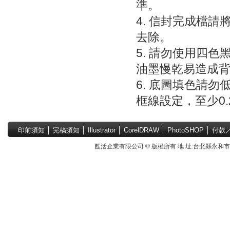
準。
4. 信封完成檔
去除。
5. 請勿使用四色
油墨慢乾易造成
6. 底圖填色請
框線設定，至少0.2
印前須知
│
完稿須知
│
Illustrator
│
CorelDRAW
│
PhotoSHOP
│
付款
甦活企業有限公司 © 版權所有 地 址:台北縣永和市國中路4號