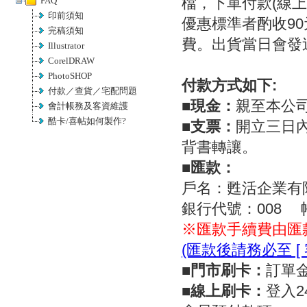
檔，下單付款(線
FAQ
印前須知
優惠標準者酌收90
完稿須知
費。出貨當日會發
Illustrator
CorelDRAW
PhotoSHOP
付款方式如下:
付款／查貨／宅配問題
■現金：
親至本公
會計帳務及客資維護
酷卡/喜帖如何製作?
■支票：
開立三日
背書轉讓。
■匯款：
戶名：甦活企業有
銀行代號：008 帳號
※匯款手續費由匯
(匯款後請務必至 [ 
■門市刷卡：
訂單
■線上刷卡：
登入