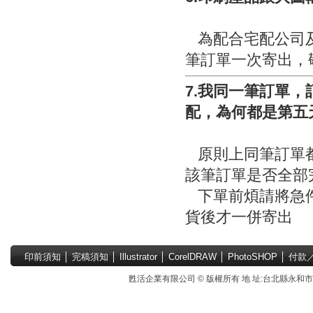
為配合宅配公司及
筆訂單一次寄出，
7.我同一筆訂單
配，為何都是第五
原則上同筆訂單都
該筆訂單是否全部
下單前煩請將急件
貨後才一併寄出
印前須知
│
完稿須知
│
Illustrator
│
CorelDRAW
│
PhotoSHOP
│
付款
甦活企業有限公司 © 版權所有 地 址:台北縣永和市國中路4號