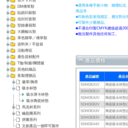
名片卡片類
■適用各種手創小物、婚禮紀念
DM傳單類
商品等
貼紙印刷類
■印刷色彩表現穩定，層次對比
信封封套類
■可製作少量贈品。
型錄書籍類
■不適合印製CMYK總值超過20
大圖輸出類
■無法製作其他任何加工。
單色聯單／傳單類
資料夾 / 手提袋
活動專區
廣告資材配件
T恤/制服/團體服
其他紡織品
客製禮贈品
徽章/胸章
吸水杯墊
吸水厚卡杯墊
吸水陶瓷杯墊
馬克杯系列
鑰匙圈系列
拼圖系列
文創產品一個即可製作