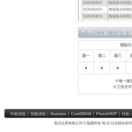
開版日
週一
週二
週三
●
●
●
※每一後
※工作天
印前須知
│
完稿須知
│
Illustrator
│
CorelDRAW
│
PhotoSHOP
│
付款
甦活企業有限公司 © 版權所有 地 址:台北縣永和市國中路4號