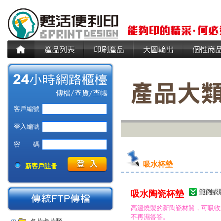
客戶編號
登入編號
密 碼
吸水杯墊
新客戶註冊
吸水陶瓷杯墊
高溫燒製的新陶瓷材質，可吸收
不再濕答答。