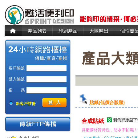
客戶編號
登入編號
密 碼
貼紙(低價合版類)
新客戶註冊
合成貼紙
具塑膠材質特性，防水不怕濕！