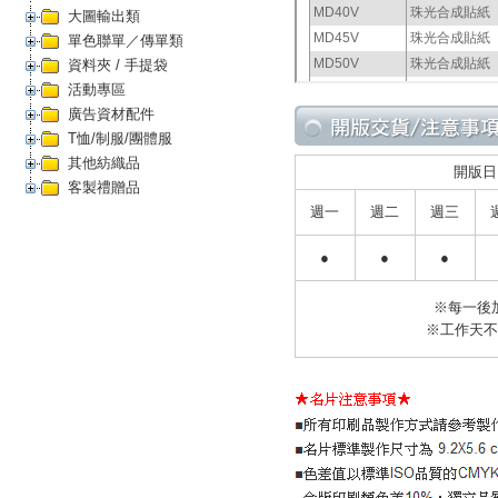
大圖輸出類
單色聯單／傳單類
資料夾 / 手提袋
活動專區
廣告資材配件
T恤/制服/團體服
其他紡織品
開版日
客製禮贈品
週一
週二
週三
●
●
●
※每一後
※工作天