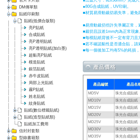
名片卡片類
●出血尺寸：92x56mm／完成尺
●80G合成貼紙，UV印刷。
DM傳單類
■材質易滑動裁切易失準，避免
貼紙印刷類
貼紙(低價合版類)
■易滑動裁切些許失準屬正常，
亮P貼紙
■裁切且誤差1mm內為正常現象
合成貼紙
■每模貼紙背後不一定有背刀且
亮P透明貼紙
■若不確認黏性是否適合貼，請
亮P透明貼紙(加白墨)
■每一個後加工均有5%的耗損
超黏亮P貼紙
模造貼紙
銀箔貼紙
赤牛皮貼紙
局部上光貼紙
霧P貼紙
姓名貼紙
紋身貼紙
貼紙(數位標籤貼紙)
貼紙(造型貼紙類)
貼紙加工費用
信封封套類
型錄書籍類