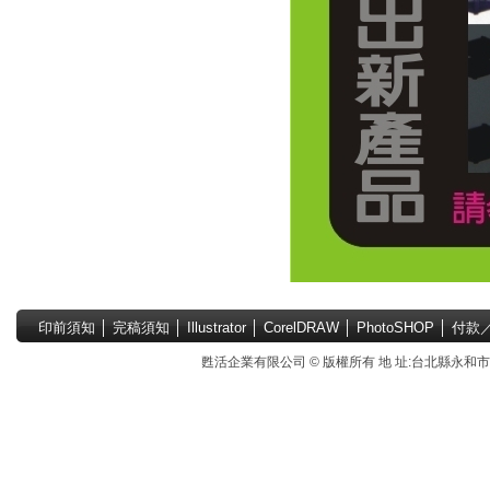
印前須知
│
完稿須知
│
Illustrator
│
CorelDRAW
│
PhotoSHOP
│
付款
甦活企業有限公司 © 版權所有 地 址:台北縣永和市國中路4號