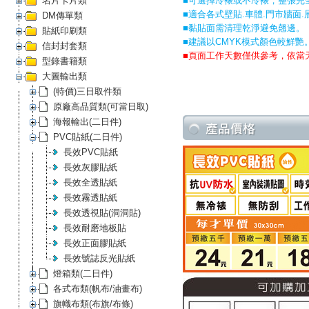
名片卡片類
■可選擇冷裱或不冷裱，整張完
■適合各式壁貼.車體.門市牆面.展會
DM傳單類
■黏貼面需清理乾淨避免翹邊。
貼紙印刷類
■建議以CMYK模式顏色較鮮艷
信封封套類
■頁面工作天數僅供參考，依當
型錄書籍類
大圖輸出類
(特價)三日取件類
原廠高品質類(可當日取)
海報輸出(二日件)
PVC貼紙(二日件)
長效PVC貼紙
長效灰膠貼紙
長效全透貼紙
長效霧透貼紙
長效透視貼(洞洞貼)
長效耐磨地板貼
長效正面膠貼紙
長效號誌反光貼紙
燈箱類(二日件)
各式布類(帆布/油畫布)
旗幟布類(布旗/布條)