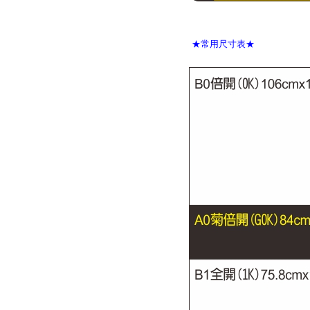
★常用尺寸表★