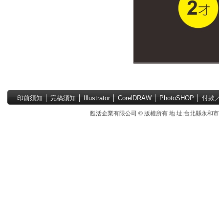
印前須知
│
完稿須知
│
Illustrator
│
CorelDRAW
│
PhotoSHOP
│
付款
甦活企業有限公司 © 版權所有 地 址:台北縣永和市國中路4號