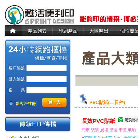
客戶編號
登入編號
密 碼
PVC貼紙(二日件)
新客戶註冊
長效PVC貼紙
門市.裝潢.展場.壁面.車體.玻璃.