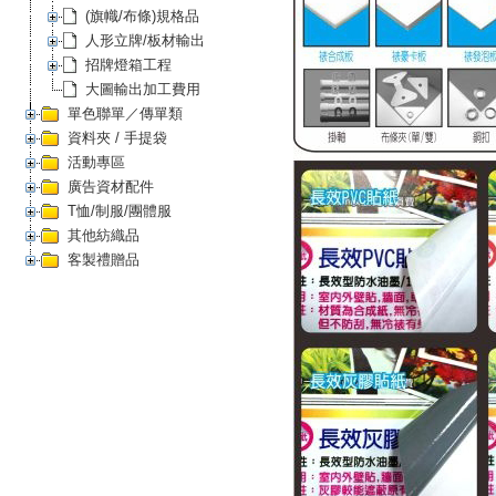
(旗幟/布條)規格品
人形立牌/板材輸出
招牌燈箱工程
大圖輸出加工費用
單色聯單／傳單類
資料夾 / 手提袋
活動專區
廣告資材配件
T恤/制服/團體服
其他紡織品
客製禮贈品