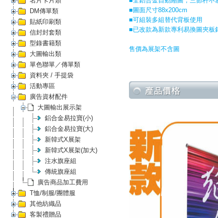
名片卡片類
■全鋁合金自動縮圖，三節杆不
■圖面尺寸88x200cm
DM傳單類
■可組裝多組替代背板使用
貼紙印刷類
■已改款為新款專利易換圖夾板
信封封套類
型錄書籍類
售價為展架不含圖
大圖輸出類
單色聯單／傳單類
資料夾 / 手提袋
活動專區
廣告資材配件
大圖輸出展示架
鋁合金易拉寶(小)
鋁合金易拉寶(大)
新韓式X展架
新韓式X展架(加大)
注水旗座組
傳統旗座組
廣告商品加工費用
T恤/制服/團體服
其他紡織品
客製禮贈品