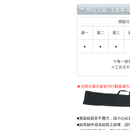
開版日
週一
週二
週三
●
●
●
※每一後
※工作天
★大部分展示架皆付行動提袋方
■展架組裝皆不費力，請小心
組
■如有缺件或未組裝之損壞
，
請