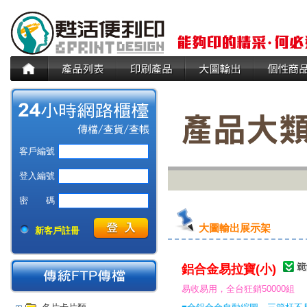
客戶編號
登入編號
密 碼
大圖輸出展示架
新客戶註冊
鋁合金易拉寶(小)
易收易用，全台狂銷50000組