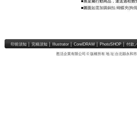
■展架屬行動商品
，
運送過程難
■圖面
如需加購銅扣.蝴蝶夾(狗
印前須知
│
完稿須知
│
Illustrator
│
CorelDRAW
│
PhotoSHOP
│
付款
甦活企業有限公司 © 版權所有 地 址:台北縣永和市國中路4號