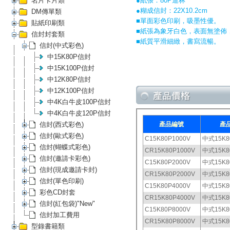
名片卡片類
●紙張：80P道林
●糊成信封：22X10.2cm
DM傳單類
■單面彩色印刷，吸墨性優。
貼紙印刷類
■紙張為象牙白色，表面無塗佈
信封封套類
■紙質平滑細緻，書寫流暢。
信封(中式彩色)
中15K80P信封
中15K100P信封
中12K80P信封
中12K100P信封
中4K白牛皮100P信封
中4K白牛皮120P信封
信封(西式彩色)
信封(歐式彩色)
信封(蝴蝶式彩色)
信封(邀請卡彩色)
信封(現成邀請卡封)
信封(單色印刷)
彩色CD封套
信封(紅包袋)"New"
信封加工費用
型錄書籍類