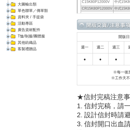
大圖輸出類
單色聯單／傳單類
資料夾 / 手提袋
活動專區
廣告資材配件
T恤/制服/團體服
開版日
其他紡織品
週一
週二
週三
客製禮贈品
●
●
●
※每一後
※工作天
★信封完稿注意
1. 信封完稿，
2. 設計信封時
3. 信封開口出