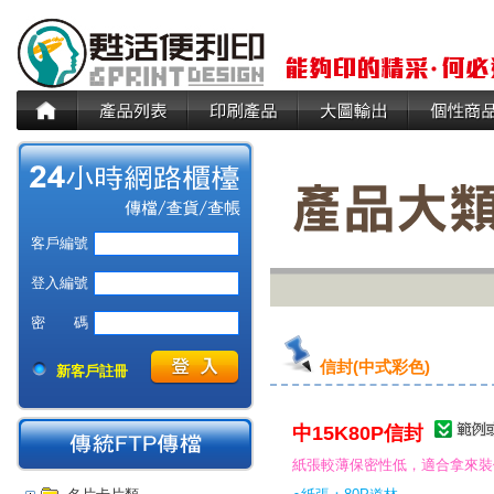
客戶編號
登入編號
密 碼
信封(中式彩色)
新客戶註冊
中15K80P信封
紙張較薄保密性低，適合拿來裝