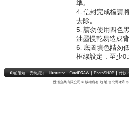
準。
4. 信封完成檔
去除。
5. 請勿使用四色
油墨慢乾易造成
6. 底圖填色請
框線設定，至少0.2
印前須知
│
完稿須知
│
Illustrator
│
CorelDRAW
│
PhotoSHOP
│
付款
甦活企業有限公司 © 版權所有 地 址:台北縣永和市國中路4號