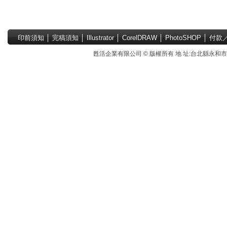
印前須知
│
完稿須知
│
Illustrator
│
CorelDRAW
│
PhotoSHOP
│
付款
甦活企業有限公司 © 版權所有 地 址:台北縣永和市國中路4號