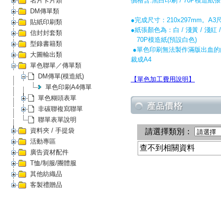
名片卡片類
價格含:黑白印刷 / 70P模造紙張
DM傳單類
●完成尺寸：210x297mm。
貼紙印刷類
●紙張顏色為：白 / 淺黃 / 淺紅 /
信封封套類
70P模造紙(預設白色)
型錄書籍類
●單色印刷無法製作滿版出血的
大圖輸出類
裁成A4
單色聯單／傳單類
DM傳單(模造紙)
【單色加工費用說明】
單色印刷A4傳單
單色糊頭表單
非碳聯複寫聯單
聯單表單說明
資料夾 / 手提袋
活動專區
廣告資材配件
T恤/制服/團體服
其他紡織品
客製禮贈品