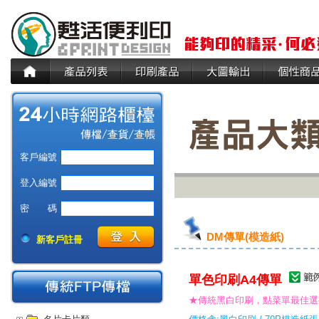
客戶編號
登入編號
密 碼
DM傳單(模造紙)
新客戶註冊
單色印刷A4傳單
★傳統黑白印刷，點菜單最佳選