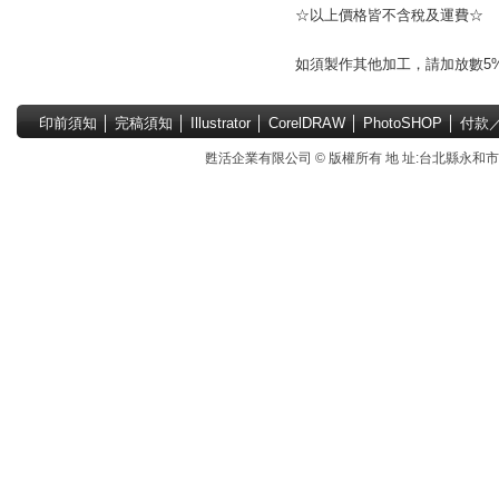
☆以上價格皆不含稅及運費☆
如須製作其他加工，請加放數5
印前須知
│
完稿須知
│
Illustrator
│
CorelDRAW
│
PhotoSHOP
│
付款
甦活企業有限公司 © 版權所有 地 址:台北縣永和市國中路4號