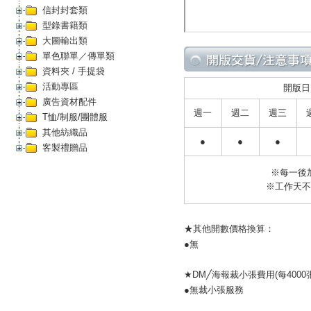
信封封套類
型錄書籍類
大圖輸出類
單色聯單／傳單類
資料夾 / 手提袋
活動專區
開版日
廣告資材配件
週一
週二
週三
T恤/制服/團體服
其他紡織品
●
●
●
客製禮贈品
※每一後
※工作天
★其他開數價格換算：
●無
★DM╱海報裁小張費用(每4000張
●無裁小張服務