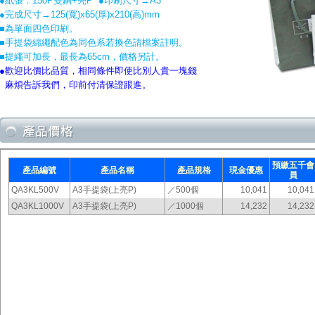
●紙張：150P雙銅+亮P ●印刷尺寸→A3
●完成尺寸→125(寬)x65(厚)x210(高)mm
■為單面四色印刷。
■手提袋綿繩配色為同色系若換色請檔案註明。
■提繩可加長，最長為65cm，價格另計。
●歡迎比價比品質，相同條件即使比別人貴一塊錢
麻煩告訴我們，印前付清保證跟進。