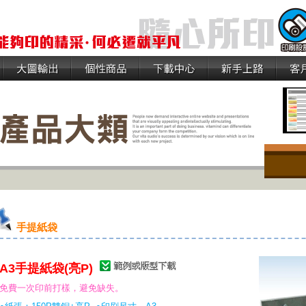
手提紙袋
A3手提紙袋(亮P)
免費一次印前打樣，避免缺失。