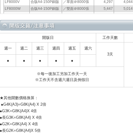
開版日
工作天數
週一
週二
週三
週四
週五
週六
3
天
●
●
●
●
●
※每一後加工另加工作天一天
※工作天不含週六週日及例假日
★其他開數價格換算：
●G4K(A3)=G8K(A4) X 2倍
●G3K=G8K(A4)X 4倍
●長G3K=G8K(A4) X 4倍
●G2K=G8K(A4) X 4倍
●長G2K=G8K(A4)X 5倍