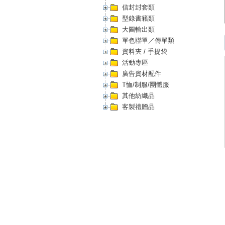
信封封套類
型錄書籍類
大圖輸出類
單色聯單／傳單類
資料夾 / 手提袋
活動專區
廣告資材配件
T恤/制服/團體服
其他紡織品
客製禮贈品