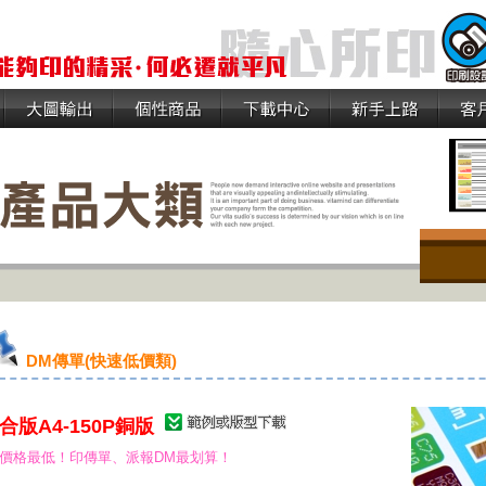
DM傳單(快速低價類)
合版A4-150P銅版
價格最低！印傳單、派報DM最划算！