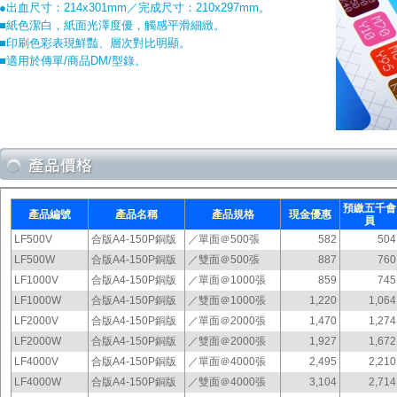
●出血尺寸：214x301mm／完成尺寸：210x297mm。
■紙色潔白，紙面光澤度優，觸感平滑細緻。
■印刷色彩表現鮮豔、層次對比明顯。
■適用於傳單/商品DM/型錄。