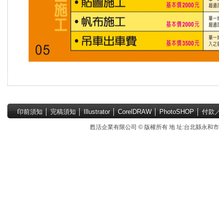
印前須知
│
完稿須知
│
Illustrator
│
CorelDRAW
│
PhotoSHOP
│
付款
甦活企業有限公司 © 版權所有 地 址:台北縣永和市國中路4號